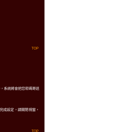
TOP
件，系統將會把您密碼寄送
、及自動完成設定，請關閉視窗，
TOP