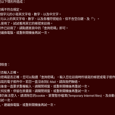
是以下情形所造成：
密碼不符合規定。
0個字元的小寫英文字母、數字、以及中文字。
字元以上的英文字母、數字、以及各種符號組合，但不含空白鍵、及「"」。
人使用了，試試看用其它的帳號來註冊。
郵件已註冊了，請點選首頁中的「查詢密碼」即可。
建議換電腦，或重新開機後再試一次。
請檢查：
是否輸入正確。
的密碼是否正確，您可以點選「查詢密碼」，輸入您在註冊時所填寫的帳號或電子郵
寫的電子郵件中。若您一直沒收到E-Mail，請與我們聯絡。
出後會一直要求重複輸入，請關閉視窗，或重新開機後再重試一次。
任何反應，停留在原畫面，請關閉視窗，或重新開機後再重試一次。
法登入，請清除您的cookie、瀏覽暫存檔案(Temporary Internet files)
重試一次。
入，建議換電腦，或重新開機後再試一次。