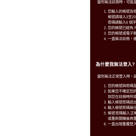
當你無法註冊時，可能
您輸入的帳號及
帳號請填入3至2
密碼請輸入6 個
您的帳號已經有
您的帳號或電子
一直無法註冊，
為什麼我無法登入?
當你無法正常登入時，
您的帳號與密碼
如果您不確定您
到您在註冊時所填
輸入帳號密碼送
輸入帳號密碼無
帳號密碼輸入正確仍無
或重新開機後再
一直出現重覆登